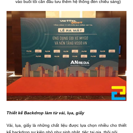
vào buổi tối cần đầu tưu thêm hệ thống đèn chiếu sáng)
Thiết kế Backdrop làm từ vải, lụa, giấy
Vải, lụa, giấy là những chất liệu được lựa chọn nhiều cho thiết
kế backdrop sự kiện nhỏ như sinh nhật, tiệc tại gia, thôi nôi…