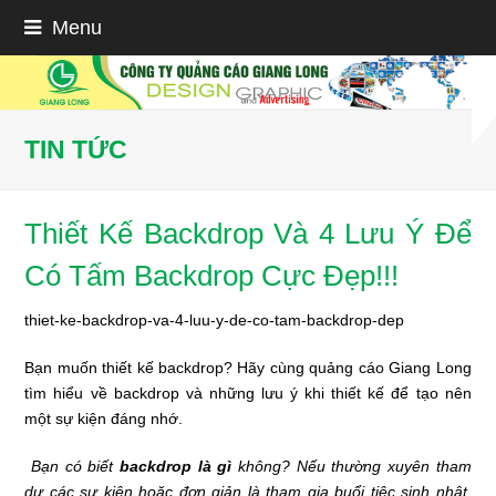
Menu
TIN TỨC
Thiết Kế Backdrop Và 4 Lưu Ý Để
Có Tấm Backdrop Cực Đẹp!!!
thiet-ke-backdrop-va-4-luu-y-de-co-tam-backdrop-dep
Bạn muốn thiết kế backdrop? Hãy cùng quảng cáo Giang Long
tìm hiểu về backdrop và những lưu ý khi thiết kế để tạo nên
một sự kiện đáng nhớ.
Bạn có biết
backdrop là gì
không? Nếu thường xuyên tham
dự các sự kiện hoặc đơn giản là tham gia buổi tiệc sinh nhật,