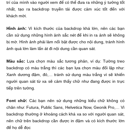
trí của mình vào người xem để có thể đưa ra những ý tưởng tốt
nhất, tạo ra backdrop truyền tải được cảm xúc tốt đến với
khách mời.
Hình ảnh:
Vì kích thước của backdrop khá lớn, nên các bạn
cần sử dụng những hình ảnh sắc nét để khi in ra ảnh sẽ không
bị mờ. Hình ảnh phải làm nổi bật được cho nội dung, tránh hình
ảnh quá lớn làm lấn át đi nội dung cần quan sát.
Màu sắc:
Lựa chọn màu sắc tương phản, ví dụ: Tường treo
backdrop có màu trắng thì các bạn lựa chọn màu đối lập như:
Xanh dương đậm, đỏ,… tránh sử dụng màu trắng vì sẽ khiến
người quan sát từ xa sẽ cảm thấy chữ như đang được in trực
tiếp trên tường.
Font chữ:
Các bạn nên sử dụng những kiểu chữ không có
chân như: Futura, Public Sans, Helvetica Now, Geonik Pro,… Vì
backdrop thường ở khoảng cách khá xa so với người quan sát,
nên chữ trên backdrop cần được in đậm và có kích thước lớn
để họ dễ đọc