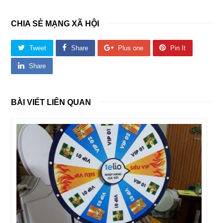
CHIA SẺ MẠNG XÃ HỘI
Tweet
Share
Plus one
Pin It
Share
BÀI VIẾT LIÊN QUAN