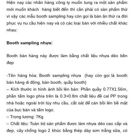
Hiện nay các nhãn hàng công ty muốn tung ra một sản phẩm
mới muốn khách hàng biết đến thì cần phải có sản phẩm thử
vì vậy các mẫu booth sampling hay còn gọi là bàn ăn thử ra đời
phục vụ nu cầu hiện nay và có các loại bàn với nhiều chất khác
nhau:
Booth sampling nhựa:
Booth bán hàng này được làm bằng chất liệu nhựa dẻo bền
đẹp
-Tên hàng hóa: Booth sampling nhựa (hay còn gọi là booth
bán hàng di động, bàn booth, quầy booth)
– Kích thước in hình ảnh bồi lên bàn: Phần quầy 0.77X1.56m,
phần tấm logo phía trên là 0.3×0.8m chất liệu đề cal PP trong
nhà hoặc ngoài trời tùy nhu cầu, cắt sát để cán bồi lên bề mặt
của bục bàn và tấm logo.
– Trọng lượng: 7Kg
– Chất liệu: Toàn bộ sản phẩm được làm nhựa dẻo cao cấp và
đẹp, cây chống logo 2 khúc bằng thép dày sơn trắng sữa, có