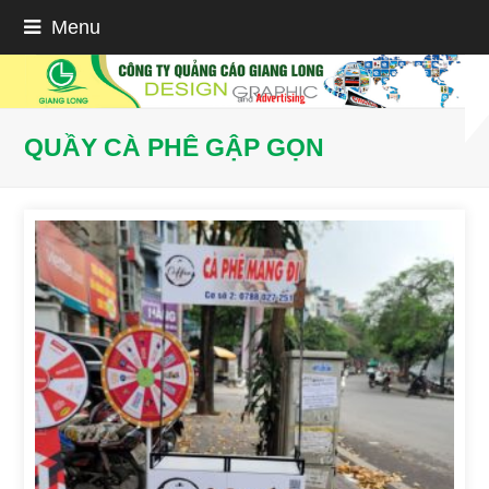
Menu
QUẦY CÀ PHÊ GẬP GỌN