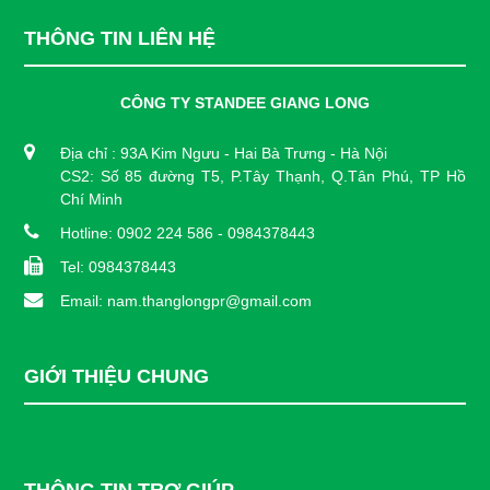
THÔNG TIN LIÊN HỆ
CÔNG TY STANDEE GIANG LONG
Địa chỉ : 93A Kim Ngưu - Hai Bà Trưng - Hà Nội
CS2: Số 85 đường T5, P.Tây Thạnh, Q.Tân Phú, TP Hồ
Chí Minh
Hotline: 0902 224 586 - 0984378443
Tel: 0984378443
Email: nam.thanglongpr@gmail.com
GIỚI THIỆU CHUNG
THÔNG TIN TRỢ GIÚP