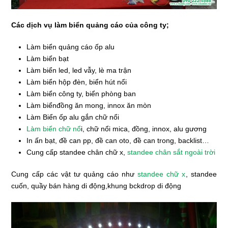
Các dịch vụ làm biển quảng cáo của công ty;
Làm biển quảng cáo ốp alu
Làm biển bạt
Làm biển led, led vẫy, lè ma trận
Làm biển hộp đèn, biển hút nổi
Làm biển công ty, biển phòng ban
Làm biểnđồng ăn mong, innox ăn mòn
Làm Biển ốp alu gắn chữ nổi
Làm biển chữ nổ
i, chữ nổi mica, đồng, innox, alu gương
In ấn bạt, đề can pp, đề can oto, đề can trong, backlist…
Cung cấp standee chân chữ x,
standee chân sắt ngoài trời
Cung cấp các vật tư quảng cáo như
standee chữ x
, standee
cuốn, quầy bán hàng di động,khung bckdrop di động