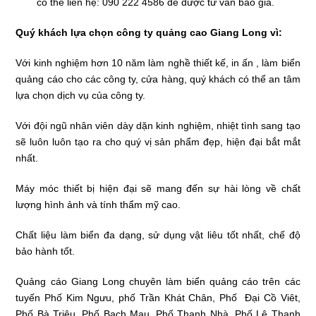
có thể liên hệ: 090 222 4586 để được tư vấn báo giá.
Quý khách lựa chọn công ty quảng cao Giang Long vì:
Với kinh nghiệm hơn 10 năm làm nghề thiết kế, in ấn , làm biển
quảng cáo cho các công ty, cửa hàng, quý khách có thể an tâm
lựa chọn dịch vụ của công ty.
Với đội ngũ nhân viên dày dặn kinh nghiệm, nhiệt tình sang tạo
sẽ luôn luôn tạo ra cho quý vị sản phẩm đẹp, hiện đại bắt mắt
nhất.
Máy móc thiết bị hiện đại sẽ mang đến sự hài lòng về chất
lượng hình ảnh và tính thẩm mỹ cao.
Chất liệu làm biển đa dạng, sử dụng vật liêu tốt nhất, chế độ
bảo hành tốt.
Quảng cáo Giang Long chuyên làm biển quảng cáo trên các
tuyến Phố Kim Ngưu, phố Trần Khát Chân, Phố Đại Cồ Viêt,
Phố Bà Triệu, Phố Bạch Mau, Phố Thanh Nhà, Phố Lê Thanh