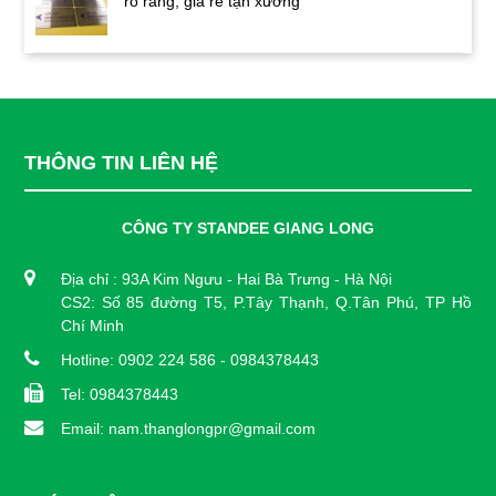
rõ ràng, giá rẻ tận xưởng
THÔNG TIN LIÊN HỆ
CÔNG TY STANDEE GIANG LONG
Địa chỉ : 93A Kim Ngưu - Hai Bà Trưng - Hà Nội
CS2: Số 85 đường T5, P.Tây Thạnh, Q.Tân Phú, TP Hồ
Chí Minh
Hotline: 0902 224 586 - 0984378443
Tel: 0984378443
Email: nam.thanglongpr@gmail.com