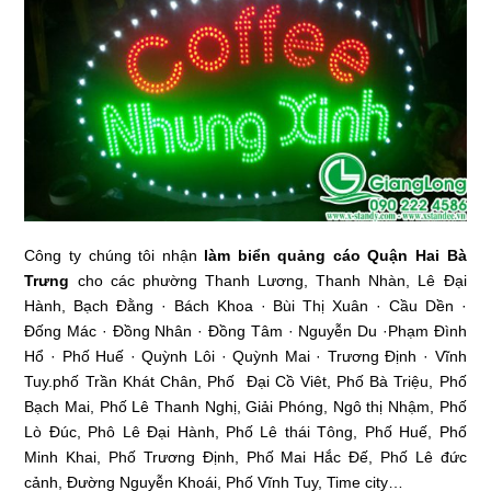
Công ty chúng tôi nhận
làm biển quảng cáo Quận Hai Bà
Trưng
cho các phường Thanh Lương, Thanh Nhàn, Lê Đại
Hành, Bạch Đằng · Bách Khoa · Bùi Thị Xuân · Cầu Dền ·
Đống Mác · Đồng Nhân · Đồng Tâm · Nguyễn Du ·Phạm Đình
Hổ · Phố Huế · Quỳnh Lôi · Quỳnh Mai · Trương Định · Vĩnh
Tuy.phố Trần Khát Chân, Phố Đại Cồ Viêt, Phố Bà Triệu, Phố
Bạch Mai, Phố Lê Thanh Nghị, Giải Phóng, Ngô thị Nhậm, Phố
Lò Đúc, Phô Lê Đại Hành, Phố Lê thái Tông, Phố Huế, Phố
Minh Khai, Phố Trương Định, Phố Mai Hắc Đế, Phố Lê đức
cảnh, Đường Nguyễn Khoái, Phố Vĩnh Tuy, Time city…