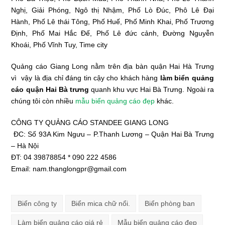
Nghị, Giải Phóng, Ngô thị Nhậm, Phố Lò Đúc, Phô Lê Đại
Hành, Phố Lê thái Tông, Phố Huế, Phố Minh Khai, Phố Trương
Định, Phố Mai Hắc Đế, Phố Lê đức cảnh, Đường Nguyễn
Khoái, Phố Vĩnh Tuy, Time city
Quảng cáo Giang Long nằm trên địa bàn quận Hai Hà Trưng
vì vậy là địa chỉ đáng tin cậy cho khách hàng
làm biển quảng
cáo quận Hai Bà trưng
quanh khu vực Hai Bà Trưng. Ngoài ra
chúng tôi còn nhiều
mẫu biển quảng cáo đẹp
khác.
CÔNG TY QUẢNG CÁO STANDEE GIANG LONG
ĐC: Số 93A Kim Ngưu – P.Thanh Lương – Quận Hai Bà Trưng
– Hà Nội
ĐT: 04 39878854 * 090 222 4586
Email: nam.thanglongpr@gmail.com
Biển công ty
Biển mica chữ nổi.
Biển phòng ban
Làm biển quảng cáo giá rẻ
Mẫu biển quảng cáo đẹp