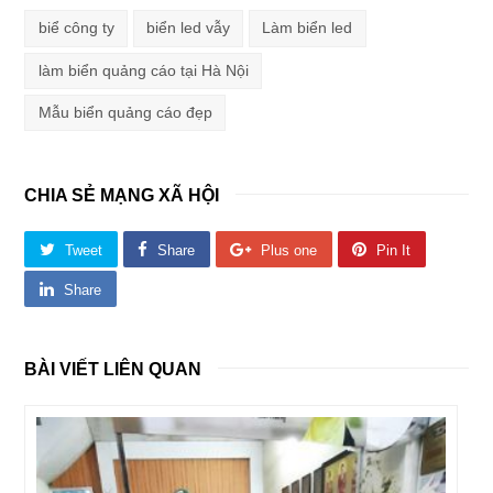
biể công ty
biển led vẫy
Làm biển led
làm biển quảng cáo tại Hà Nội
Mẫu biển quảng cáo đẹp
CHIA SẺ MẠNG XÃ HỘI
Tweet
Share
Plus one
Pin It
Share
BÀI VIẾT LIÊN QUAN