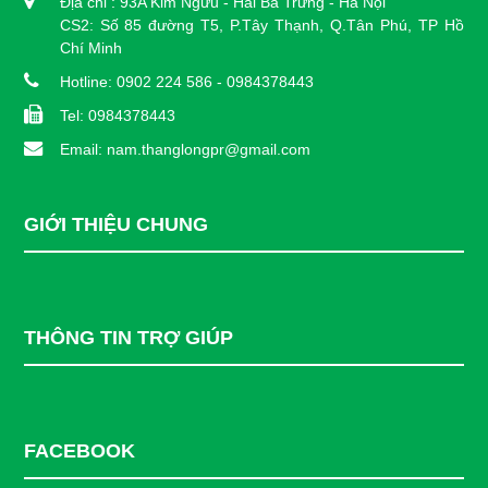
Địa chỉ : 93A Kim Ngưu - Hai Bà Trưng - Hà Nội
CS2: Số 85 đường T5, P.Tây Thạnh, Q.Tân Phú, TP Hồ
Chí Minh
Hotline: 0902 224 586 - 0984378443
Tel: 0984378443
Email: nam.thanglongpr@gmail.com
GIỚI THIỆU CHUNG
THÔNG TIN TRỢ GIÚP
FACEBOOK