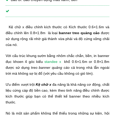
Kệ chữ x
điều chỉnh kích thước có Kích thước 0.6×1.6m và
điều chỉnh lên 0.8×1.8m là loại
banner treo quảng cáo
được
sử dụng rộng rãi nhờ giá thành vừa phải và độ cứng vững chãi
của nó.
Với cấu trúc khung sườn bằng nhôm chắc chắn, bền, in banner
đục khoen 4 góc kiểu
standee x
khổ 0.6×1.6m or 0.8×1.8m
được sử dụng treo
banner quảng cáo
cả trong nhà lẫn ngoài
trời mà không sợ bị đổ (với yêu cầu không có gió lớn).
Ưu điểm vượt trội
Kệ chữ x
đa năng là khả năng cơ động, chất
liệu cứng cáp độ bền cao, kèm theo tinh năng điều chỉnh được
kích thước giúp bạn có thể thiết kế banner theo nhiều kích
thước.
Nó là một sản phẩm không thể thiếu trong những sự kiện, hội