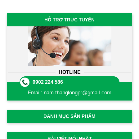
HỖ TRỢ TRỰC TUYẾN
HOTLINE
0902 224 586
Email:
nam.thanglongpr@gmail.com
DANH MỤC SẢN PHẨM
BÀI VIẾT MỚI NHẤT