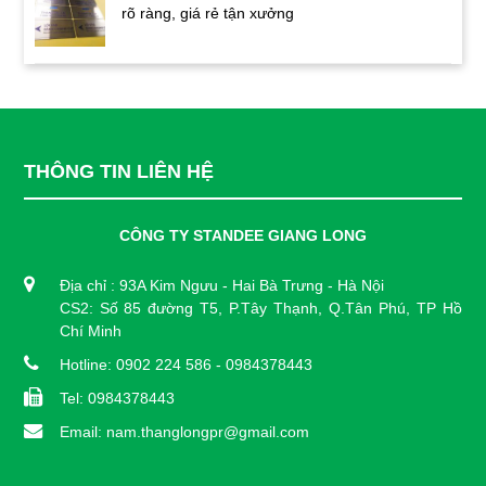
rõ ràng, giá rẻ tận xưởng
THÔNG TIN LIÊN HỆ
CÔNG TY STANDEE GIANG LONG
Địa chỉ : 93A Kim Ngưu - Hai Bà Trưng - Hà Nội
CS2: Số 85 đường T5, P.Tây Thạnh, Q.Tân Phú, TP Hồ
Chí Minh
Hotline: 0902 224 586 - 0984378443
Tel: 0984378443
Email: nam.thanglongpr@gmail.com