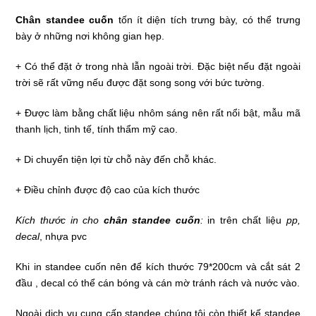
Chân standee cuốn
tốn ít diện tích trưng bày, có thể trưng
bày ở những nơi không gian hẹp.
+ Có thể đặt ở trong nhà lẫn ngoài trời. Đặc biệt nếu đặt ngoài
trời sẽ rất vững nếu được đặt song song với bức tường.
+ Được làm bằng chất liệu nhôm sáng nên rất nổi bật, mẫu mã
thanh lịch, tinh tế, tính thẩm mỹ cao.
+ Di chuyển tiện lợi từ chỗ này đến chỗ khác.
+ Điều chỉnh được độ cao của kích thước
Kích thước in cho
chân standee cuốn
:
in trên chất liệu
pp,
decal
, nhựa pvc
Khi in standee cuốn nên để kích thước 79*200cm và cắt sát 2
đầu , decal có thể cán bóng và cán mờ tránh rách và nước vào.
Ngoài dịch vụ cung cấp standee chúng tôi còn thiết kế standee