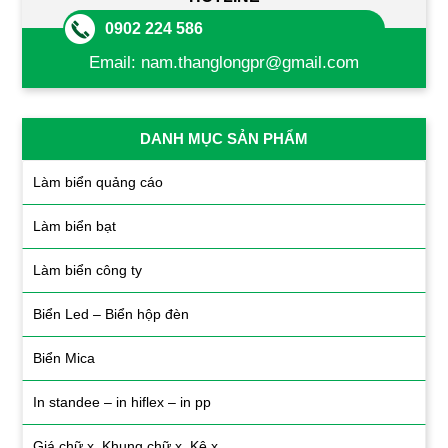
0902 224 586
Email:
nam.thanglongpr@gmail.com
DANH MỤC SẢN PHẨM
Làm biển quảng cáo
Làm biển bạt
Làm biển công ty
Biển Led – Biển hộp đèn
Biển Mica
In standee – in hiflex – in pp
Giá chữ x, Khung chữ x, Kệ x