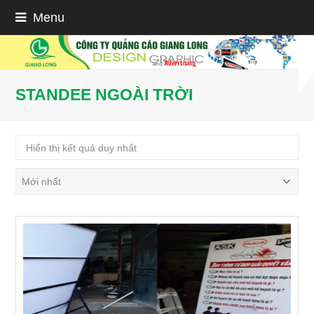
Menu
STANDEE NGOÀI TRỜI
Hiển thị kết quả duy nhất