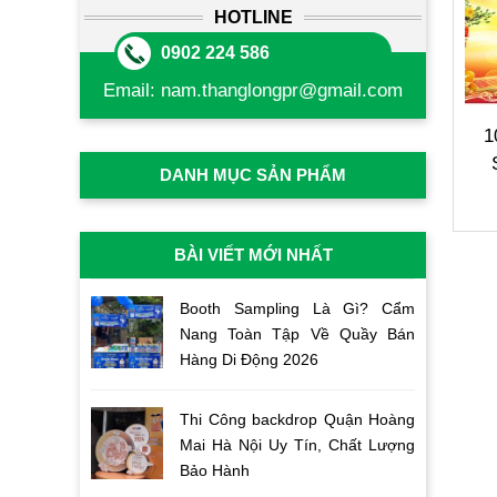
HOTLINE
0902 224 586
Email:
nam.thanglongpr@gmail.com
1
DANH MỤC SẢN PHẨM
BÀI VIẾT MỚI NHẤT
Booth Sampling Là Gì? Cẩm
Nang Toàn Tập Về Quầy Bán
Hàng Di Động 2026
Thi Công backdrop Quận Hoàng
Mai Hà Nội Uy Tín, Chất Lượng
Bảo Hành