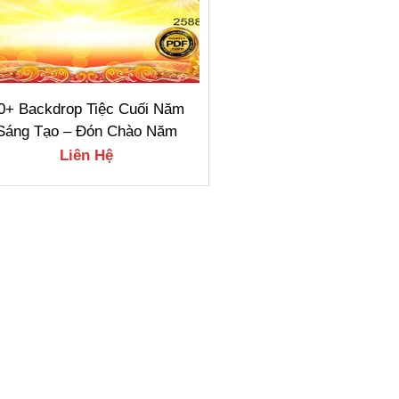
0+ Backdrop Tiệc Cuối Năm
Sáng Tạo – Đón Chào Năm
Mới!
Liên Hệ