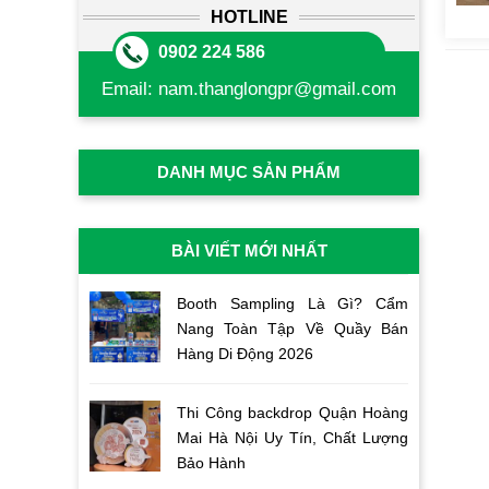
HOTLINE
0902 224 586
Email:
nam.thanglongpr@gmail.com
DANH MỤC SẢN PHẨM
BÀI VIẾT MỚI NHẤT
Booth Sampling Là Gì? Cẩm
Nang Toàn Tập Về Quầy Bán
Hàng Di Động 2026
Thi Công backdrop Quận Hoàng
Mai Hà Nội Uy Tín, Chất Lượng
Bảo Hành