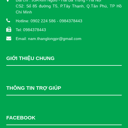
Địa chỉ : 93A Kim Ngưu - Hai Bà Trưng - Hà Nội
CS2: Số 85 đường T5, P.Tây Thạnh, Q.Tân Phú, TP Hồ
Chí Minh
Hotline: 0902 224 586 - 0984378443
Tel: 0984378443
Email: nam.thanglongpr@gmail.com
GIỚI THIỆU CHUNG
THÔNG TIN TRỢ GIÚP
FACEBOOK