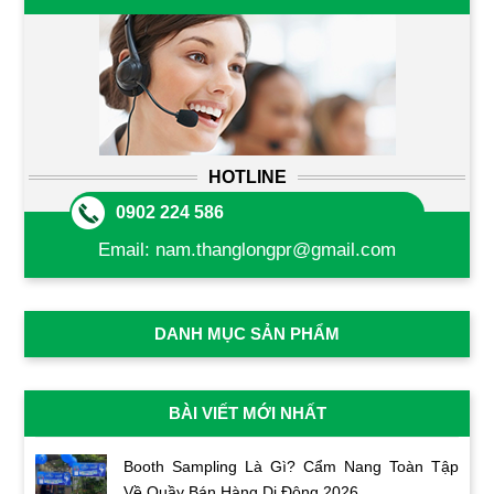
HOTLINE
0902 224 586
Email:
nam.thanglongpr@gmail.com
DANH MỤC SẢN PHẨM
BÀI VIẾT MỚI NHẤT
Booth Sampling Là Gì? Cẩm Nang Toàn Tập
Về Quầy Bán Hàng Di Động 2026