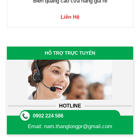
Biển quảng cáo cửa hàng giá rẻ
Liên Hệ
HỖ TRỢ TRỰC TUYẾN
HOTLINE
0902 224 586
Email:
nam.thanglongpr@gmail.com